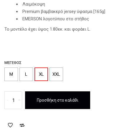
Λαιμόκοψη
Premium βαμβακερό jersey ύφασμα [165g]
EMERSON λογοτύπου στο στήθος
Το μοντέλο έχει ύψος 1.80εκ. και φοράει L.
ΜΈΓΕΘΟΣ
M
L
XL
XXL
T-
-
+
Προσθήκη στο καλάθι
shirt
Emerson
Logo
VintageWine
ποσότητα