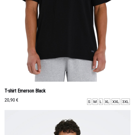
T-shirt Emerson Black
20,90
€
S
M
L
XL
XXL
3XL