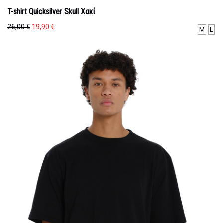
T-shirt Quicksilver Skull Χακί
Original
Η
26,00
€
19,90
€
M
L
price
τρέχουσα
was:
τιμή
26,00 €.
είναι:
19,90 €.