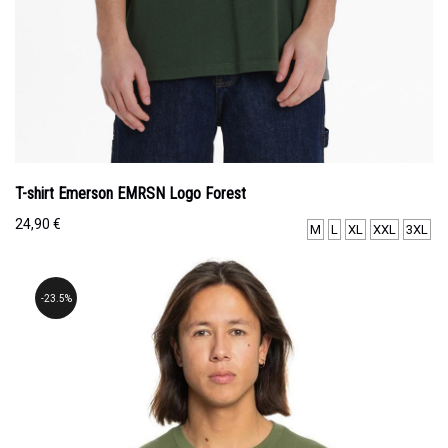
T-shirt Emerson EMRSN Logo Forest
24,90
€
M
L
XL
XXL
3XL
23.5%