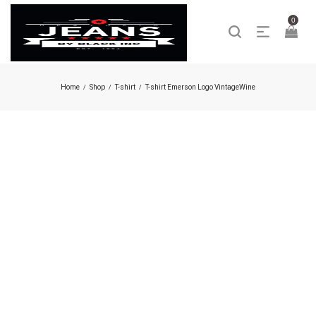
0
Home
Shop
T-shirt
T-shirt Emerson Logo VintageWine
/
/
/