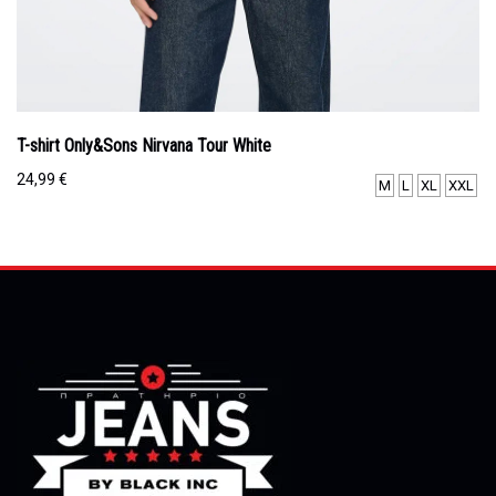
T-shirt Only&Sons Nirvana Tour White
24,99
€
M
L
XL
XXL