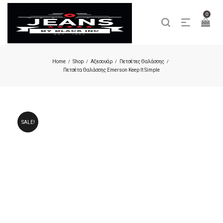
0
Home
Shop
Αξεσουάρ
Πετσέτες Θαλάσσης
/
/
/
/
Πετσέτα Θαλάσσης Emerson Keep It Simple
SALE!