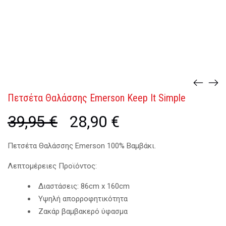
Πετσέτα Θαλάσσης Emerson Keep It Simple
39,95
€
Original
28,90
€
Η
price
τρέχουσα
was:
τιμή
39,95 €.
είναι:
Πετσέτα Θαλάσσης Emerson 100% Βαμβάκι.
28,90 €.
Λεπτομέρειες Προϊόντος:
Διαστάσεις: 86cm x 160cm
Υψηλή απορροφητικότητα
Ζακάρ βαμβακερό ύφασμα