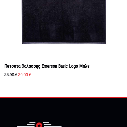
Πετσέτα Θαλάσσης Emerson Basic Logo Μπλε
Original
Η
38,90
€
30,00
€
price
τρέχουσα
was:
τιμή
38,90 €.
είναι:
30,00 €.