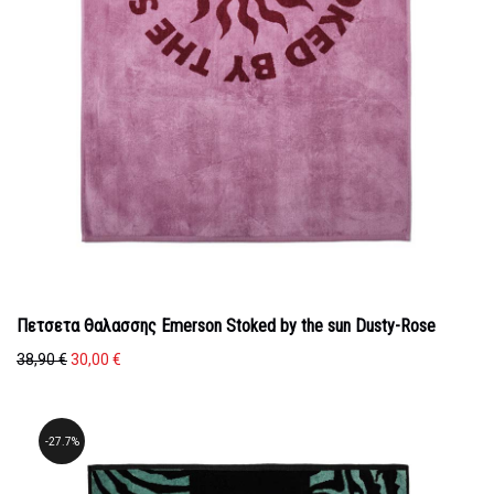
Πετσετα Θαλασσης Emerson Stoked by the sun Dusty-Rose
Original
Η
38,90
€
30,00
€
price
τρέχουσα
was:
τιμή
38,90 €.
είναι:
27.7%
30,00 €.