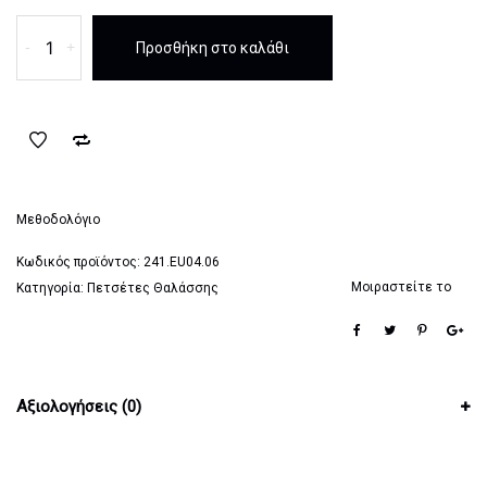
Πετσέτα
-
+
Προσθήκη στο καλάθι
Θαλάσσης
Emerson
Keep
It
Simple
ποσότητα
Μεθοδολόγιο
Κωδικός προϊόντος:
241.EU04.06
Μοιραστείτε το
Κατηγορία:
Πετσέτες Θαλάσσης
Αξιολογήσεις (0)