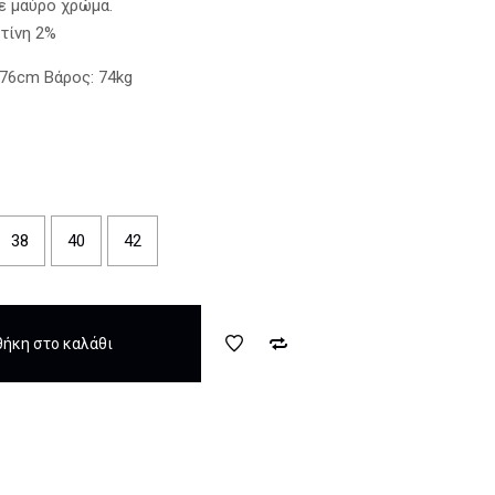
σε μαύρο χρώμα.
29,99 €.
τίνη 2%
.76cm Βάρος: 74kg
38
40
42
ήκη στο καλάθι