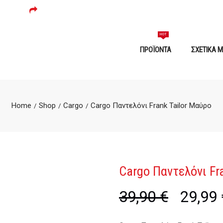
ΔΩΡΕΆΝ ΜΕΤΑΦΟΡΙΚΆ ΓΙΑ ΠΑΡΑΓΓΕΛΊΕΣ 59 ΕΥΡΏ ΚΑΙ ΆΝΩ!
HOT
ΠΡΟΪΌΝΤΑ
ΣΧΕΤΙΚΆ 
Home
Shop
Cargo
Cargo Παντελόνι Frank Tailor Μαύρο
/
/
/
Cargo Παντελόνι Fr
39,90
€
Original
29,99
price
was:
39,90 €.