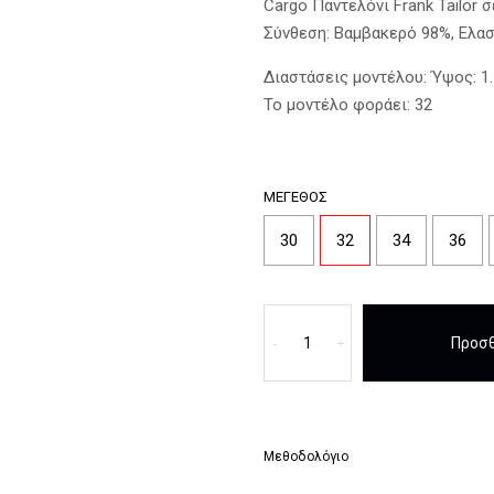
Cargo Παντελόνι Frank Tailor 
Σύνθεση: Βαμβακερό 98%, Ελασ
Διαστάσεις μοντέλου: Ύψος: 1
Το μοντέλο φοράει: 32
ΜΈΓΕΘΟΣ
30
32
34
36
Cargo
Παντελόνι
-
+
Προσθ
Frank
Tailor
Μαύρο
ποσότητα
Μεθοδολόγιο