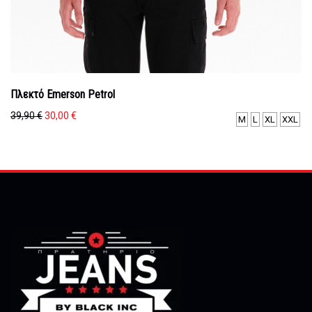
Πλεκτό Emerson Petrol
Original
Η
39,90
€
30,00
€
M
L
XL
XXL
price
τρέχουσα
was:
τιμή
39,90 €.
είναι:
30,00 €.