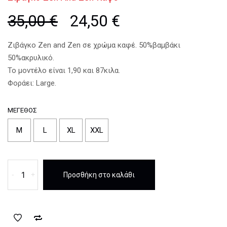
35,00
€
Original
24,50
€
Η
price
τρέχουσα
was:
τιμή
35,00 €.
είναι:
Ζιβάγκο Zen and Zen σε χρώμα καφέ. 50%βαμβάκι
24,50 €.
50%ακρυλικό.
Το μοντέλο είναι 1,90 και 87κιλα.
Φοράει: Large.
ΜΈΓΕΘΟΣ
M
L
XL
XXL
Ζιβάγκο
-
+
Προσθήκη στο καλάθι
Zen
And
Zen
Καφέ
ποσότητα