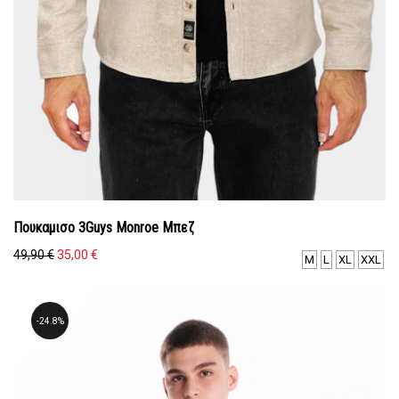
Πουκαμισο 3Guys Monroe Μπεζ
Original
Η
49,90
€
35,00
€
M
L
XL
XXL
price
τρέχουσα
was:
τιμή
49,90 €.
είναι:
24.8%
35,00 €.