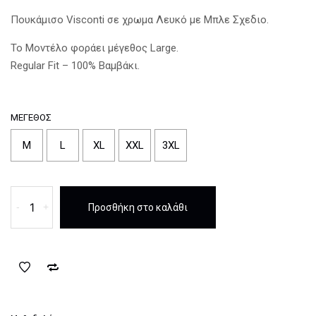
Πουκάμισο Visconti σε χρωμα Λευκό με Μπλε Σχεδιο.
Το Μοντέλο φοράει μέγεθος Large.
Regular Fit – 100% Βαμβάκι.
ΜΈΓΕΘΟΣ
M
L
XL
XXL
3XL
Πουκάμισο
-
+
Προσθήκη στο καλάθι
Visconti
Λευκό
με
Μπλε
Σχεδιο
ποσότητα