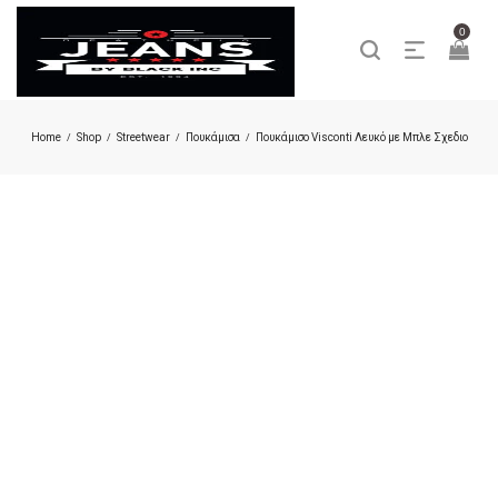
0
Home
Shop
Streetwear
Πουκάμισα
Πουκάμισο Visconti Λευκό με Μπλε Σχεδιο
/
/
/
/