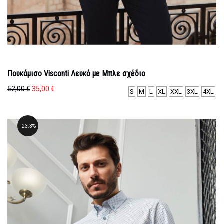
Πουκάμισο Visconti Λευκό με Μπλε σχέδιο
Original
Η
52,00
€
35,00
€
S
M
L
XL
XXL
3XL
4XL
price
τρέχουσα
was:
τιμή
52,00 €.
είναι:
23.3%
35,00 €.