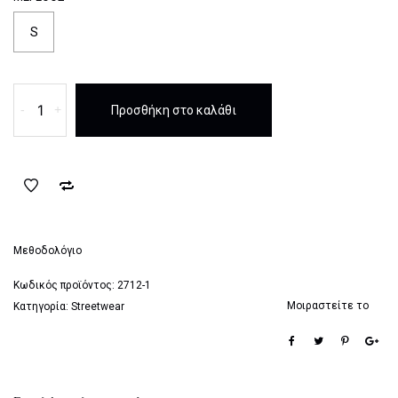
39,90 €.
είναι:
25,00 €.
S
Visconti
-
+
Προσθήκη στο καλάθι
Μπλούζα
Μακό
Μπλε
Ριγα
Πολυχρωμη
ποσότητα
Μεθοδολόγιο
Κωδικός προϊόντος:
2712-1
Μοιραστείτε το
Κατηγορία:
Streetwear