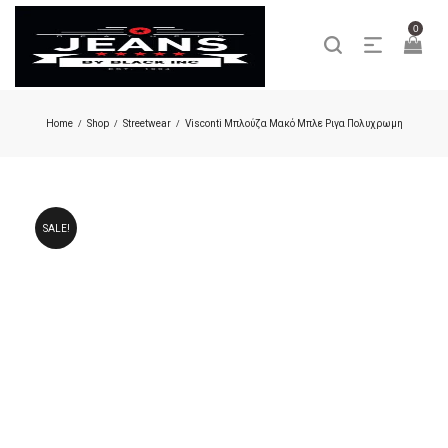
0
Home
Shop
Streetwear
Visconti Μπλούζα Μακό Μπλε Ριγα Πολυχρωμη
/
/
/
SALE!