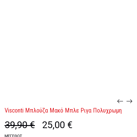
Visconti Μπλούζα Μακό Μπλε Ριγα Πολυχρωμη
39,90
€
Original
25,00
€
Η
price
τρέχουσα
was:
τιμή
ΜΈΓΕΘΟΣ