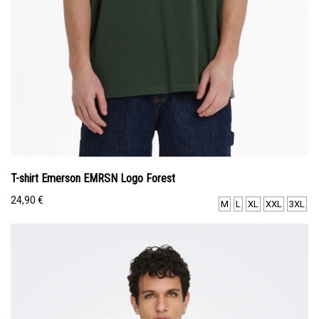
T-shirt Emerson EMRSN Logo Forest
24,90
€
M
L
XL
XXL
3XL