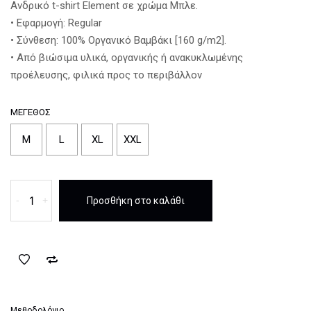
30,00 €.
είναι:
Ανδρικό t-shirt Element σε χρώμα Μπλε.
22,00 €.
• Εφαρμογή: Regular
• Σύνθεση: 100% Οργανικό Βαμβάκι [160 g/m2].
• Από βιώσιμα υλικά, οργανικής ή ανακυκλωμένης
προέλευσης, φιλικά προς το περιβάλλον
ΜΈΓΕΘΟΣ
M
L
XL
XXL
T-
-
+
Προσθήκη στο καλάθι
shirt
Element
Seal
Μπλε
ποσότητα
Μεθοδολόγιο