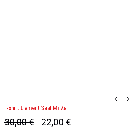
T-shirt Element Seal Μπλε
30,00
€
Original
22,00
€
Η
price
τρέχουσα
was:
τιμή