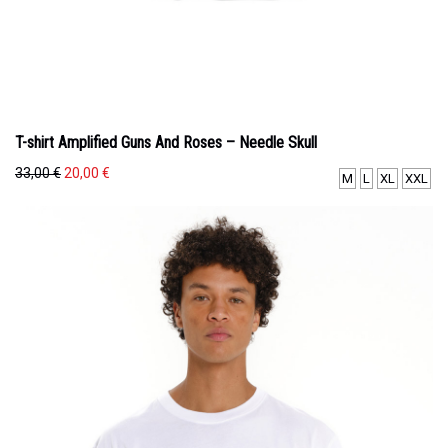
T-shirt Amplified Guns And Roses – Needle Skull
Original
Η
33,00
€
20,00
€
M
L
XL
XXL
price
τρέχουσα
was:
τιμή
33,00 €.
είναι:
20,00 €.