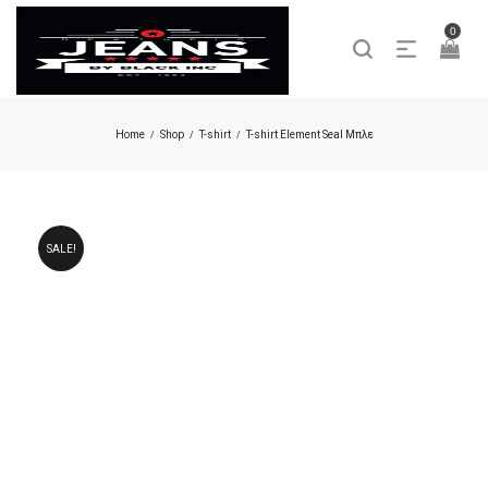
0
Home
Shop
T-shirt
T-shirt Element Seal Μπλε
/
/
/
SALE!