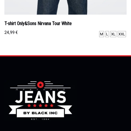
T-shirt Only&Sons Nirvana Tour White
24,99
€
M
L
XL
XXL