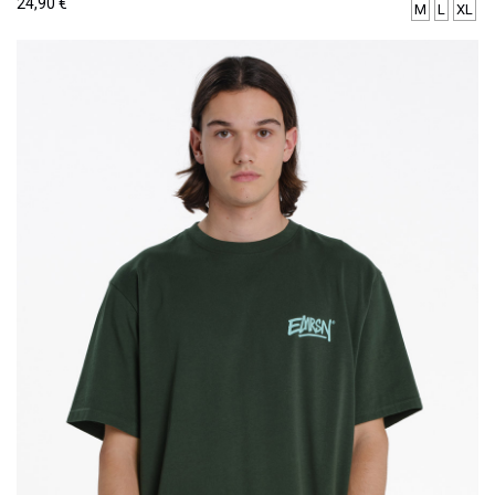
24,90
€
M
L
XL