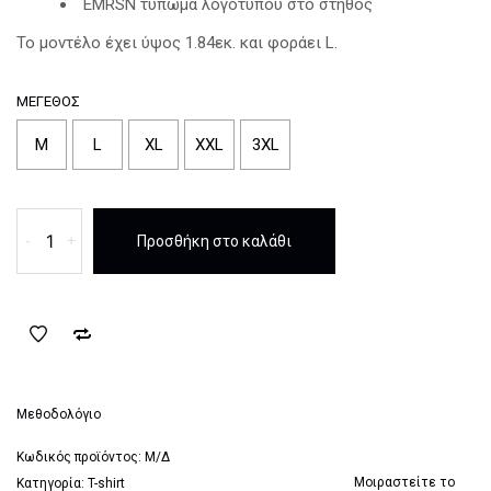
EMRSN τύπωμα λογοτύπου στο στήθος
Το μοντέλο έχει ύψος 1.84εκ. και φοράει L.
ΜΈΓΕΘΟΣ
M
L
XL
XXL
3XL
T-
-
+
Προσθήκη στο καλάθι
shirt
Emerson
Logo
Charcoal
ποσότητα
Μεθοδολόγιο
Κωδικός προϊόντος:
Μ/Δ
Μοιραστείτε το
Κατηγορία:
T-shirt