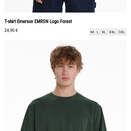
T-shirt Emerson EMRSN Logo Forest
24,90
€
M
L
XL
XXL
3XL