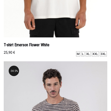
T-shirt Emerson Flower White
25,90
€
M
L
XL
XXL
3XL
34.5%