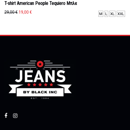
T-shirt American People Tequiero Μπλε
Original
Η
29,00
€
19,00
€
M
L
XL
XXL
price
τρέχουσα
was:
τιμή
29,00 €.
είναι:
19,00 €.