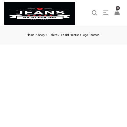
0
Home
Shop
T-shirt
T-shirt Emerson Logo Charcoal
/
/
/