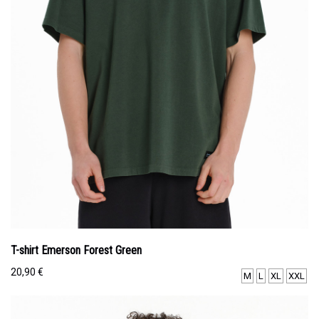
T-shirt Emerson Forest Green
20,90
€
M
L
XL
XXL