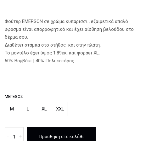
Φούτερ EMERSON σε χρώμα κυπαρισσι , εξαιρετικά απαλό
ύφασμα είναι απορροφητικό και έχει αίσθηση βελούδου στο
δέρμα σου.
Διαθέτει στάμπα στο στήθος και στην πλάτη.
Το μοντέλο έχει ύψος 1.89εκ. και φοράει XL.
60% Βαμβάκι | 40% Πολυεστέρας
ΜΈΓΕΘΟΣ
M
L
XL
XXL
Φουτερ
-
+
Προσθήκη στο καλάθι
CrewNeck