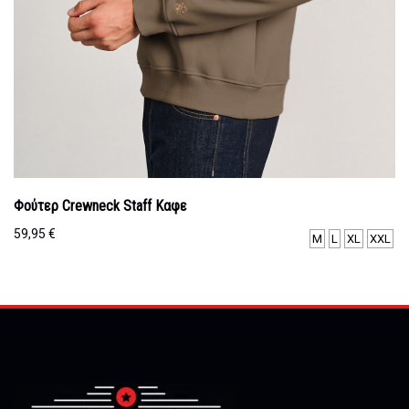
Φούτερ Crewneck Staff Καφε
59,95
€
M
L
XL
XXL