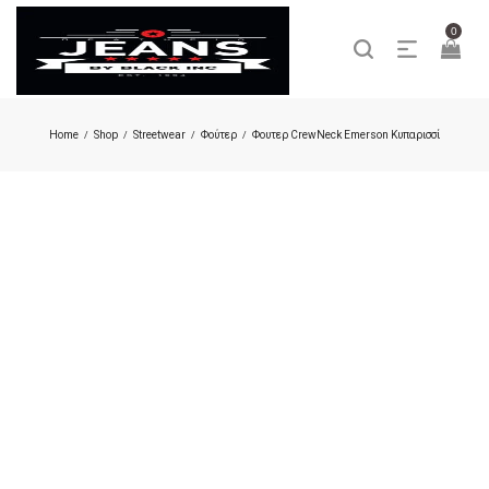
0
Home
Shop
Streetwear
Φούτερ
Φουτερ CrewNeck Emerson Κυπαρισσί
/
/
/
/