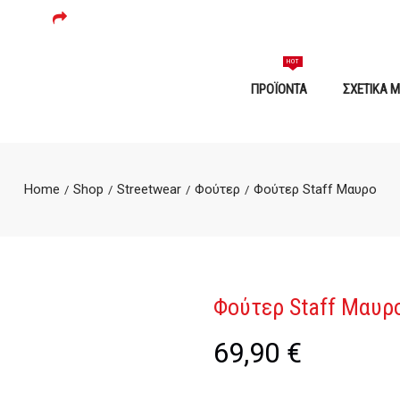
ΔΩΡΕΆΝ ΜΕΤΑΦΟΡΙΚΆ ΓΙΑ ΠΑΡΑΓΓΕΛΊΕΣ 59 ΕΥΡΏ ΚΑΙ ΆΝΩ!
HOT
ΠΡΟΪΌΝΤΑ
ΣΧΕΤΙΚΆ 
Home
Shop
Streetwear
Φούτερ
Φούτερ Staff Μαυρο
/
/
/
/
Φούτερ Staff Μαυρ
69,90
€