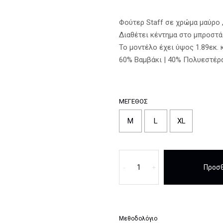
Φούτερ Staff σε χρώμα μαύρο 
Διαθέτει κέντημα στο μπροστά
Το μοντέλο έχει ύψος 1.89εκ. 
60% Βαμβάκι | 40% Πολυεστέρ
ΜΈΓΕΘΟΣ
M
L
XL
Φούτερ
Staff
-
+
Προσθ
Μαυρο
ποσότητα
Μεθοδολόγιο