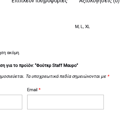
Επιπλέον πληροφορίες
Αξιολογήσεις (0)
M, L, XL
ηση ακόμη.
ση για το προϊόν: “Φούτερ Staff Μαυρο”
ημοσιεύεται.
Τα υποχρεωτικά πεδία σημειώνονται με
*
Email
*